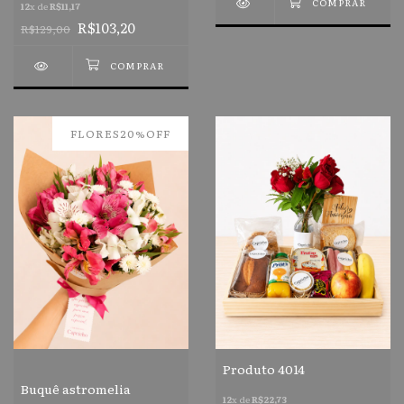
12
x de
R$11,17
R$103,20
R$129,00
FLORES20%OFF
Produto 4014
Buquê astromelia
12
x de
R$22,73