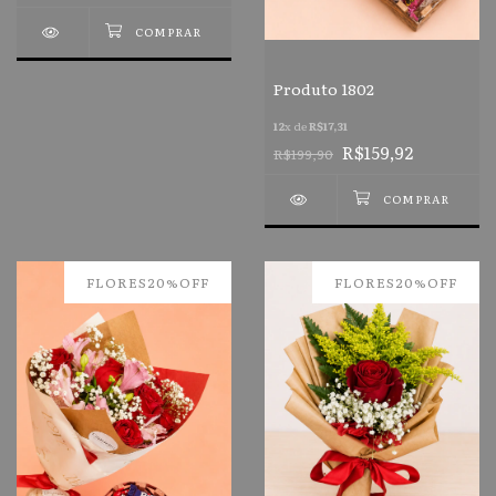
Produto 1802
12
x de
R$17,31
R$159,92
R$199,90
FLORES20%OFF
FLORES20%OFF