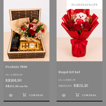
FLORES20%OFF
Produto 7896
Buquê kit kat
12
x de
R$29,10
R$268,90
12
x de
R$16,36
R$151,20
R$189,00
R$255,46
com
Pix