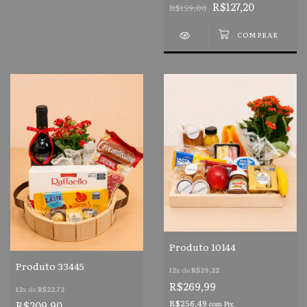
R$127,20
R$159,00
Produto 10144
Produto 33445
12
x de
R$29,22
R$269,99
12
x de
R$22,72
R$256,49
R$209,90
com
Pix