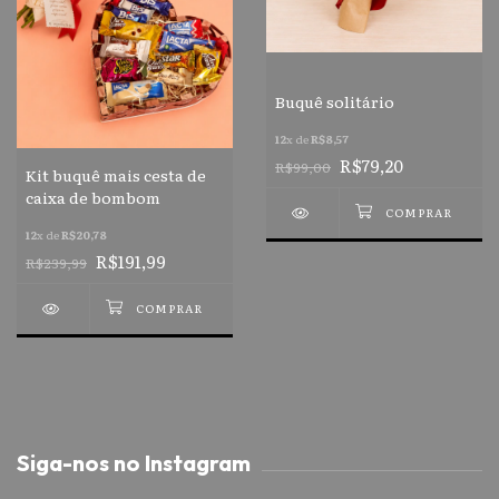
Buquê solitário
12
x de
R$8,57
R$79,20
R$99,00
Kit buquê mais cesta de
caixa de bombom
12
x de
R$20,78
R$191,99
R$239,99
Siga-nos no Instagram