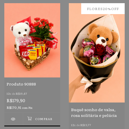
FLORES20%OFF
Produto 90888
12
x de
R$19,47
R$179,90
R$170,91
com
Pix
Buquê sonho de valsa,
rosa solitária e pelúcia
12
x de
R$13,77