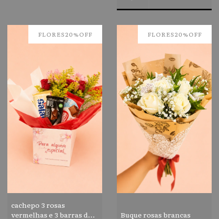
FLORES20%OFF
FLORES20%OFF
cachepo 3 rosas
vermelhas e 3 barras de
Buque rosas brancas