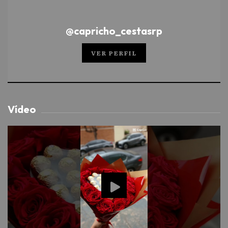
@capricho_cestasrp
VER PERFIL
Vídeo