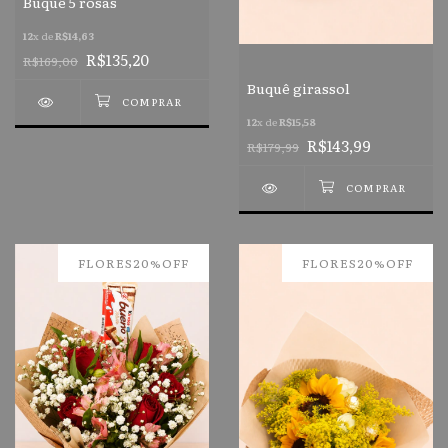
Buquê 5 rosas
12
x de
R$14,63
R$135,20
R$169,00
Buquê girassol
12
x de
R$15,58
R$143,99
R$179,99
FLORES20%OFF
FLORES20%OFF