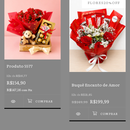
FLORES20%OFF
Produto 5577
12
x de
R$16,77
R$154,90
Buquê Encanto de Amor
R$147,16
com
Pix
12
x de
R$21,65
R$199,99
R$249,99