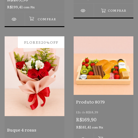
R$199,41
com
Pix
COMPRAR
FLORES20%OFF
Produto 8079
12
x de
R$18,39
R$169,90
R$161,41
com
Pix
Buque 4 rosas