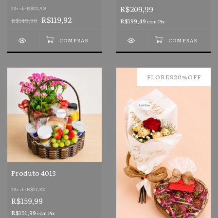
R$209,99
12
x de
R$12,98
R$119,92
R$149,90
R$199,49
com
Pix
FLORES20%OFF
Produto 4013
12
x de
R$17,32
R$159,99
R$151,99
com
Pix