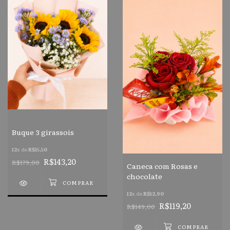
Buque 3 girassois
12
x de
R$15,50
R$143,20
R$179,00
Caneca com Rosas e
chocolate
12
x de
R$12,90
R$119,20
R$149,00