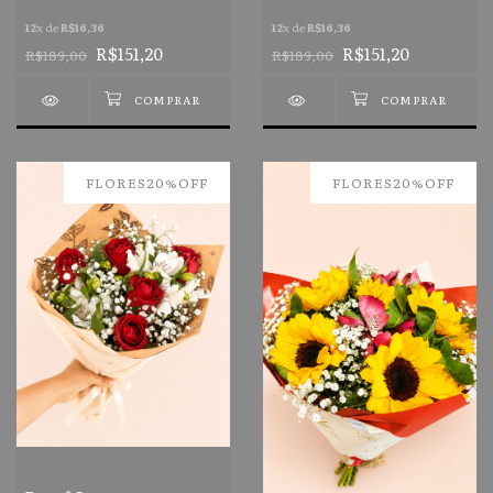
chocolate
12
x de
R$16,36
12
x de
R$16,36
R$151,20
R$151,20
R$189,00
R$189,00
FLORES20%OFF
FLORES20%OFF