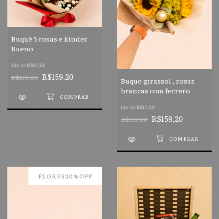
Buquê 5 rosas e kinder
Bueno
12
x de
R$17,23
R$159,20
R$199,00
Buque girassol , rosas
brancas com ferrero
12
x de
R$17,23
R$159,20
R$199,00
FLORES20%OFF