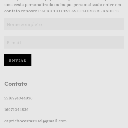
uma cesta personalizada ou buque personalizado entre em
contato conosco CAPRICHO CESTAS E FLORES AGRADECE
Contato
5516974044836
16974044836
caprichocestas2021@gmail.com