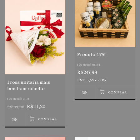
Produto 4576
12
x de
R$26,84
R$247,99
R$235,59
com
Pix
1 rosa unitaria mais
bombom rafaello
12
x de
R$12,04
R$111,20
R$139,00